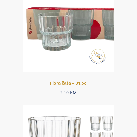
Fiora čaša – 31.5cl
2,10
KM