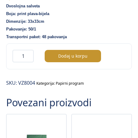
Dvoslojna salveta
Boja: print plava-bijela
Dimenzije: 33x33cm
Pakovanje: 50/1
Transportni paket: 48 pakovanja
2ply
Dodaj u korpu
salveta
–
print
SKU:
VZ8004
plava
Kategorija:
Papirni program
boja
Povezani proizvodi
(33×33)
–
50/1
količina