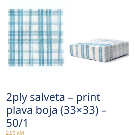
2ply salveta – print
plava boja (33×33) –
50/1
2,50
KM