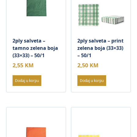
2ply salveta –
2ply salveta – print
tamno zelena boja
zelena boja (33×33)
(33×33) – 50/1
– 50/1
2,55
KM
2,50
KM
Dodaj u korpu
Dodaj u korpu