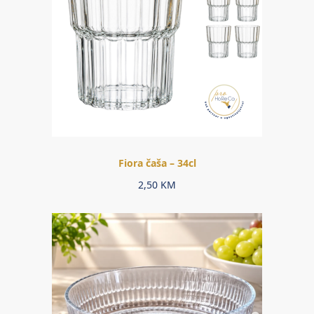
Fiora čaša – 34cl
2,50
KM