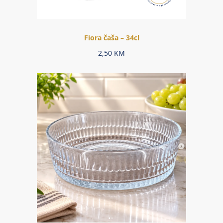
Fiora čaša – 34cl
2,50
KM