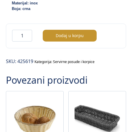
Materijal: inox
Boja: crna
Friteza
Dodaj u korpu
za
serviranje
–
SKU:
425619
10x8cm
Kategorija:
Servirne posude i korpice
količina
Povezani proizvodi