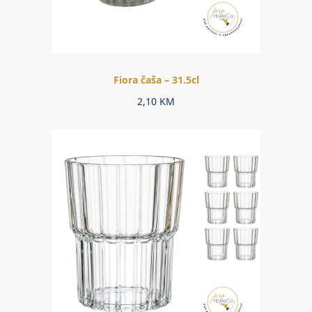
Fiora čaša – 31.5cl
2,10
KM