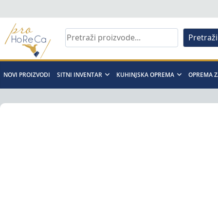
Skip
to
content
Pretraži
Pro
Horeca
NOVI PROIZVODI
SITNI INVENTAR
KUHINJSKA OPREMA
OPREMA Z
d.o.o
Pro
Horeca
d.o.o