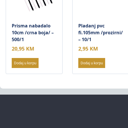
Prisma nabadalo
Pladanj pvc
10cm /crna boja/ –
fi.105mm /prozirni/
500/1
– 10/1
20,95
KM
2,95
KM
Dodaj u korpu
Dodaj u korpu