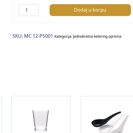
Posuda
Dodaj u korpu
za
desert
120ml
SKU:
MC.12-PS001
/prozirna/
Kategorija:
Jednokratna ketering oprema
–
25/1
količina