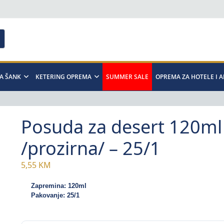
A ŠANK
KETERING OPREMA
SUMMER SALE
OPREMA ZA HOTELE I 
Posuda za desert 120ml
/prozirna/ – 25/1
5,55
KM
Zapremina: 120ml
Pakovanje: 25/1