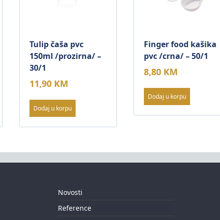
Tulip čaša pvc
Finger food kašika
150ml /prozirna/ –
pvc /crna/ – 50/1
30/1
8,80
KM
11,90
KM
Dodaj u korpu
Dodaj u korpu
Novosti
Reference