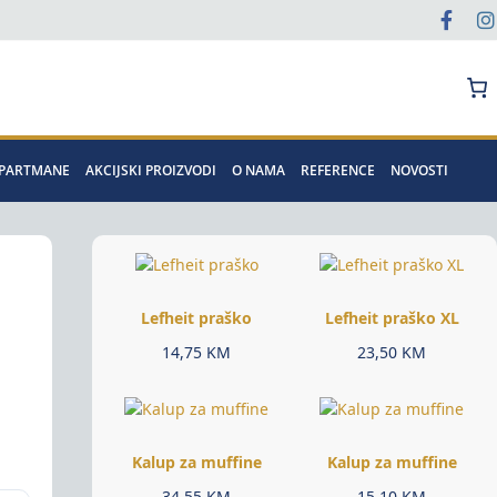
Pretraga
APARTMANE
AKCIJSKI PROIZVODI
O NAMA
REFERENCE
NOVOSTI
Lefheit praško
Lefheit praško XL
14,75
KM
23,50
KM
Kalup za muffine
Kalup za muffine
34,55
KM
15,10
KM