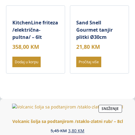
KitchenLine friteza
Sand Snell
/električna-
Gourmet tanjir
pultna/ – 6lt
plitki Ø30cm
358,00
KM
21,80
KM
Dodaj u korpu
Pročitaj više
PROIZV
SNIŽENJE
NA
AKCIJI
Volcanic šolja sa podtanjirom /staklo-zlatni rub/ – 8cl
Original
Current
5,45
KM
3,80
KM