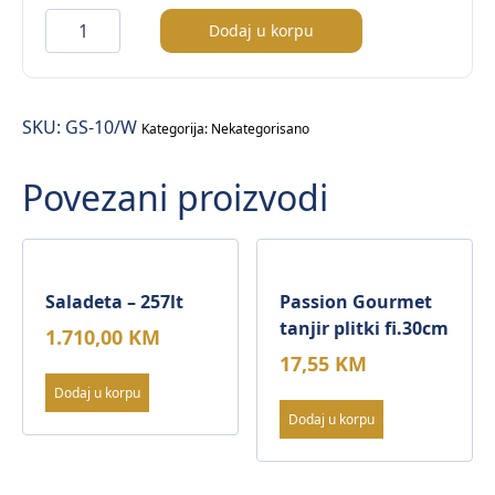
Posuda
Dodaj u korpu
za
sos
količina
SKU:
GS-10/W
Kategorija:
Nekategorisano
Povezani proizvodi
Saladeta – 257lt
Passion Gourmet
tanjir plitki fi.30cm
1.710,00
KM
17,55
KM
Dodaj u korpu
Dodaj u korpu