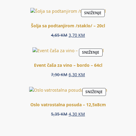
price
price
was:
is:
PROIZVOD
SNIŽENJE
5,45 KM.
3,80 KM.
NA
AKCIJI
Šolja sa podtanjirom /staklo/ – 20cl
Original
Current
4,65
KM
3,70
KM
price
price
was:
is:
PROIZVOD
SNIŽENJE
4,65 KM.
3,70 KM.
NA
AKCIJI
Event čaša za vino – bordo – 64cl
Original
Current
7,90
KM
6,30
KM
price
price
was:
is:
PROIZVOD
SNIŽENJE
7,90 KM.
6,30 KM.
NA
AKCIJI
Oslo vatrostalna posuda – 12,5x8cm
Original
Current
5,35
KM
4,30
KM
price
price
was:
is:
5,35 KM.
4,30 KM.