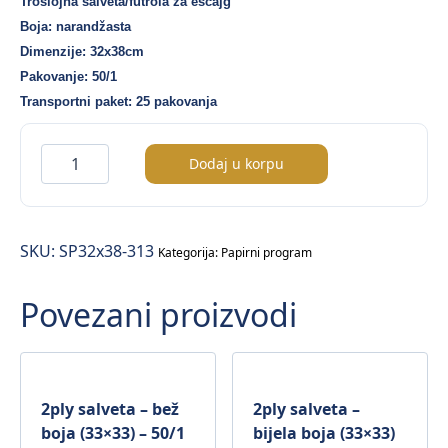
Troslojna salveta/futrola za escajg
Boja: narandžasta
Dimenzije: 32x38cm
Pakovanje: 50/1
Transportni paket: 25 pakovanja
Soft
Dodaj u korpu
Point
futrola
za
SKU:
SP32x38-313
escajg
Kategorija:
Papirni program
–
Povezani proizvodi
narandžasta
boja
(32×38)
–
50/1
2ply salveta – bež
2ply salveta –
količina
boja (33×33) – 50/1
bijela boja (33×33)