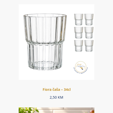
Fiora čaša – 34cl
2,50
KM