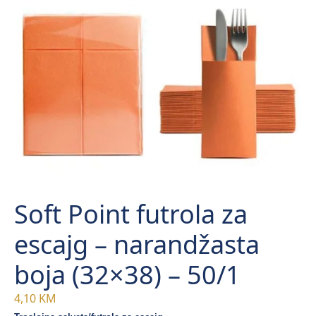
Soft Point futrola za
escajg – narandžasta
boja (32×38) – 50/1
4,10
KM